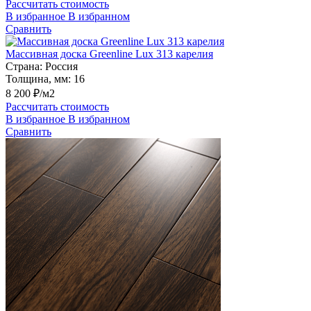
Рассчитать стоимость
В избранное
В избранном
Сравнить
Массивная доска Greenline Lux 313 карелия
Страна:
Россия
Толщина, мм:
16
8 200 ₽/м2
Рассчитать стоимость
В избранное
В избранном
Сравнить