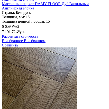
Массивный паркет DAMY FLOOR Дуб Ванильный
Английская ёлочка
Страна:
Беларусь
Толщина, мм:
15
Толщина ценной породы:
15
6 659 ₽/м2
7 191.72 ₽/уп.
Рассчитать стоимость
В избранное
В избранном
Сравнить