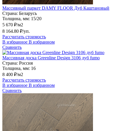
Массивный паркет DAMY FLOOR Дуб Каштановый
Страна:
Беларусь
Толщина, мм:
15/20
5 670 ₽/м2
8 164.80 ₽/уп.
Рассчитать стоимость
В избранное
В избранном
Сравнить
Массивная доска Greenline Design 3106 дуб fumo
Страна:
Россия
Толщина, мм:
16
8 400 ₽/м2
Рассчитать стоимость
В избранное
В избранном
Сравнить