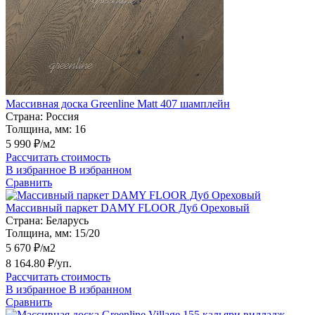
Массивная доска Greenline Matt 407 шамплейн
Страна:
Россия
Толщина, мм:
16
5 990 ₽/м2
Рассчитать стоимость
В избранное
В избранном
Сравнить
Массивный паркет DAMY FLOOR Дуб Ореховый
Страна:
Беларусь
Толщина, мм:
15/20
5 670 ₽/м2
8 164.80 ₽/уп.
Рассчитать стоимость
В избранное
В избранном
Сравнить