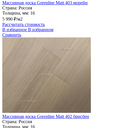
Массивная доска Greenline Matt 403 морейн
Страна:
Россия
Толщина, мм:
16
5 990 ₽/м2
Рассчитать стоимость
В избранное
В избранном
Сравнить
Массивная доска Greenline Matt 402 брисбен
Страна:
Россия
Толщина, мм:
16