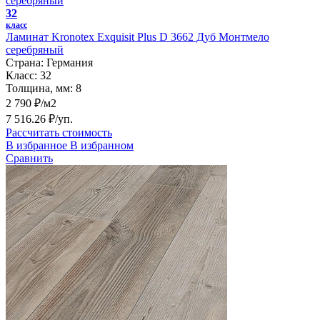
32
класс
Ламинат Kronotex Exquisit Plus D 3662 Дуб Монтмело
серебряный
Страна:
Германия
Класс:
32
Толщина, мм:
8
2 790 ₽/м2
7 516.26 ₽/уп.
Рассчитать стоимость
В избранное
В избранном
Сравнить