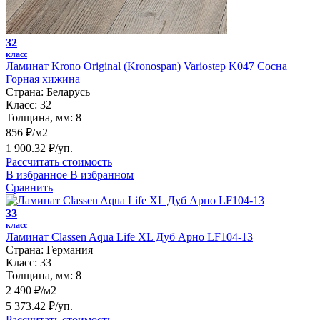
32
класс
Ламинат Krono Original (Kronospan) Variostep K047 Сосна
Горная хижина
Страна:
Беларусь
Класс:
32
Толщина, мм:
8
856 ₽/м2
1 900.32 ₽/уп.
Рассчитать стоимость
В избранное
В избранном
Сравнить
33
класс
Ламинат Classen Aqua Life XL Дуб Арно LF104-13
Страна:
Германия
Класс:
33
Толщина, мм:
8
2 490 ₽/м2
5 373.42 ₽/уп.
Рассчитать стоимость