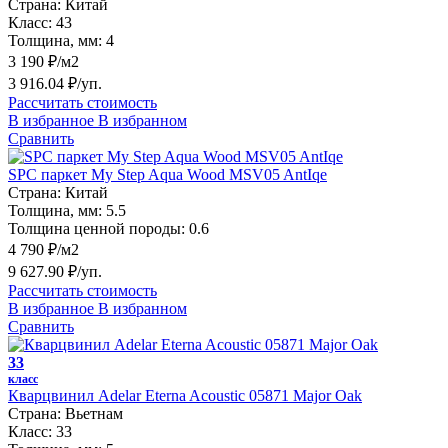
Страна:
Китай
Класс:
43
Толщина, мм:
4
3 190 ₽/м2
3 916.04 ₽/уп.
Рассчитать стоимость
В избранное
В избранном
Сравнить
SPC паркет My Step Aqua Wood MSV05 AntIqe
Страна:
Китай
Толщина, мм:
5.5
Толщина ценной породы:
0.6
4 790 ₽/м2
9 627.90 ₽/уп.
Рассчитать стоимость
В избранное
В избранном
Сравнить
33
класс
Кварцвинил Adelar Eterna Acoustic 05871 Major Oak
Страна:
Вьетнам
Класс:
33