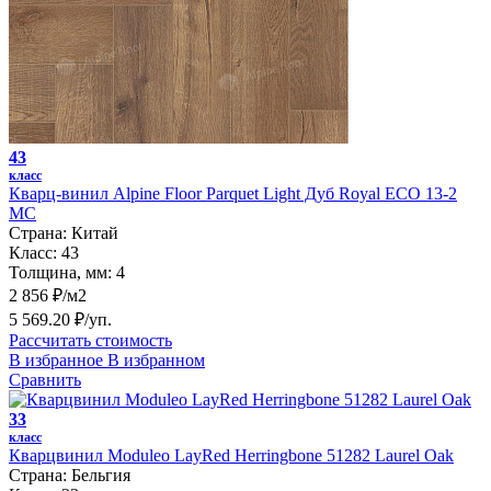
43
класс
Кварц-винил Alpine Floor Parquet Light Дуб Royal ЕСО 13-2
MC
Страна:
Китай
Класс:
43
Толщина, мм:
4
2 856 ₽/м2
5 569.20 ₽/уп.
Рассчитать стоимость
В избранное
В избранном
Сравнить
33
класс
Кварцвинил Moduleo LayRed Herringbone 51282 Laurel Oak
Страна:
Бельгия