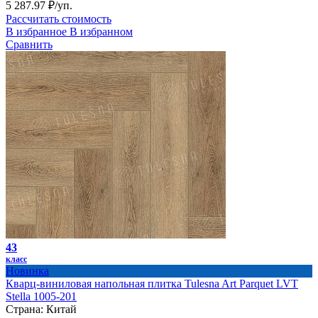
5 287.97 ₽/уп.
Рассчитать стоимость
В избранное
В избранном
Сравнить
43
класс
Новинка
Кварц-виниловая напольная плитка Tulesna Art Parquet LVT
Stella 1005-201
Страна:
Китай