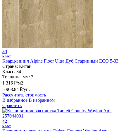
34
класс
Кварц-винил Alpine Floor Ultra Дуб Старинный ЕСО 5-33
Страна:
Китай
Класс:
34
Толщина, мм:
2
1 316 ₽/м2
5 908.84 ₽/уп.
Рассчитать стоимость
В избранное
В избранном
Сравнить
42
класс
Кварцвиниловая плитка Tarkett Country Waylon Арт.