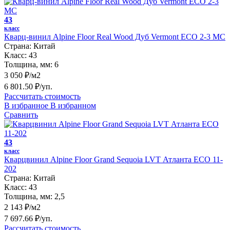
43
класс
Кварц-винил Alpine Floor Real Wood Дуб Vermont ЕСО 2-3 MC
Страна:
Китай
Класс:
43
Толщина, мм:
6
3 050 ₽/м2
6 801.50 ₽/уп.
Рассчитать стоимость
В избранное
В избранном
Сравнить
43
класс
Кварцвинил Alpine Floor Grand Sequoia LVT Атланта ECO 11-
202
Страна:
Китай
Класс:
43
Толщина, мм:
2,5
2 143 ₽/м2
7 697.66 ₽/уп.
Рассчитать стоимость