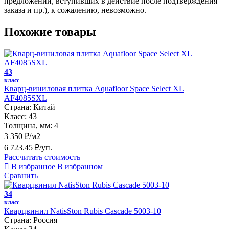
предложений, вступивших в действие после подтверждения
заказа и пр.), к сожалению, невозможно.
Похожие товары
43
класс
Кварц-виниловая плитка Aquafloor Space Select XL
AF4085SXL
Страна:
Китай
Класс:
43
Толщина, мм:
4
3 350 ₽/м2
6 723.45 ₽/уп.
Рассчитать стоимость
В избранное
В избранном
Сравнить
34
класс
Кварцвинил NatisSton Rubis Cascade 5003-10
Страна:
Россия